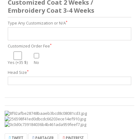
Customized Coat 2 Weeks /
Embroidery Coat 3-4 Weeks
*
Type Any Customization or N/A
*
Customized Order Fee
Yes (+35 $)
No
*
Head Size
TWEET
PARTAGER
PINTEREST