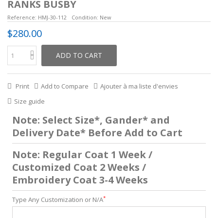
RANKS BUSBY
Reference:
HMJ-30-112
Condition:
New
$280.00
ADD TO CART
Print
Add to Compare
Ajouter à ma liste d'envies
Size guide
Note: Select Size*, Gander* and
Delivery Date* Before Add to Cart
Note: Regular Coat 1 Week /
Customized Coat 2 Weeks /
Embroidery Coat 3-4 Weeks
*
Type Any Customization or N/A