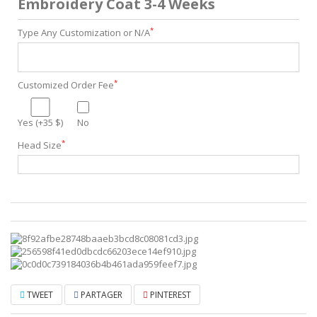
Embroidery Coat 3-4 Weeks
*
Type Any Customization or N/A
*
Customized Order Fee
Yes (+35 $)
No
*
Head Size
TWEET
PARTAGER
PINTEREST