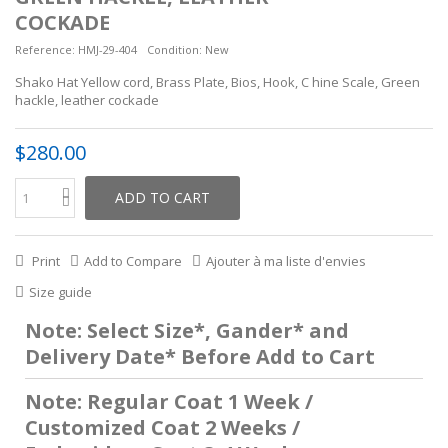
COCKADE
Reference:
HMJ-29-404
Condition:
New
Shako Hat Yellow cord, Brass Plate, Bios, Hook, C hine Scale, Green
hackle, leather cockade
$280.00
ADD TO CART
Print
Add to Compare
Ajouter à ma liste d'envies
Size guide
Note: Select Size*, Gander* and
Delivery Date* Before Add to Cart
Note: Regular Coat 1 Week /
Customized Coat 2 Weeks /