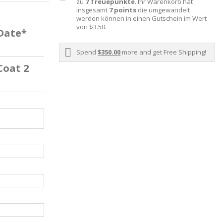
zu
7
Treuepunkte
. Ihr Warenkorb hat
insgesamt
7
points
die umgewandelt
werden können in einen Gutschein im Wert
von
$3.50
.
 Date*
Spend
$350.00
more and get Free Shipping!
Coat 2