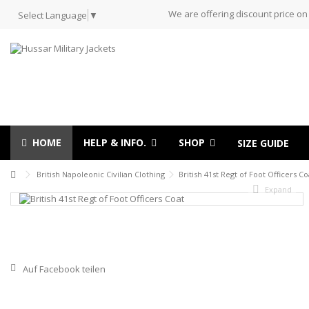
We are offering discount price on
Select Language
▼
HOME
HELP & INFO.
SHOP
SIZE GUIDE
British Napoleonic Civilian Clothing
British 41st Regt of Foot Officers Co
Expand
Auf Facebook teilen