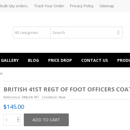
 bulk Qty orders.
Track Your Order
Privacy Policy
Sitemap
GALLERY
BLOG
PRICE DROP
CONTACT US
PROD
at
BRITISH 41ST REGT OF FOOT OFFICERS COA
Reference:
HMJ-04-181
Condition:
New
$145.00
ADD TO CART