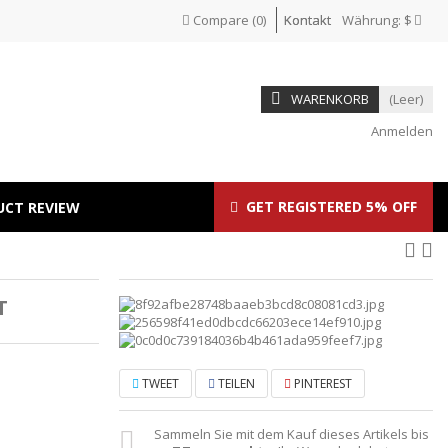
Compare
(
0
)
Kontakt
Währung:
$
WARENKORB
(Leer)
Anmelden
GET REGISTERED 5% OFF
UCT REVIEW
T
TWEET
TEILEN
PINTEREST
Sammeln Sie mit dem Kauf dieses Artikels bis