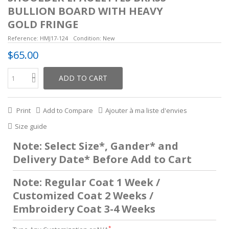
BULLION BOARD WITH HEAVY
GOLD FRINGE
Reference:
HMJ17-124
Condition:
New
$65.00
ADD TO CART
Print
Add to Compare
Ajouter à ma liste d'envies
Size guide
Note: Select Size*, Gander* and
Delivery Date* Before Add to Cart
Note: Regular Coat 1 Week /
Customized Coat 2 Weeks /
Embroidery Coat 3-4 Weeks
*