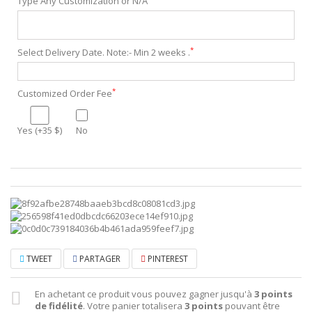
Type Any Customization or N/A
*
Select Delivery Date. Note:- Min 2 weeks .
*
Customized Order Fee
Yes (+35 $)
No
TWEET
PARTAGER
PINTEREST
En achetant ce produit vous pouvez gagner jusqu'à
3
points
de fidélité
. Votre panier totalisera
3
points
pouvant être