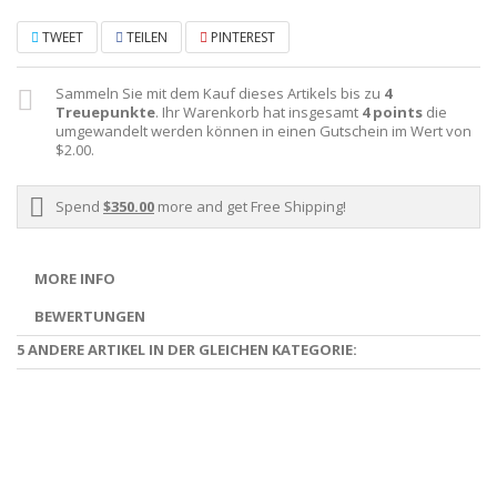
TWEET
TEILEN
PINTEREST
Sammeln Sie mit dem Kauf dieses Artikels bis zu
4
Treuepunkte
. Ihr Warenkorb hat insgesamt
4
points
die
umgewandelt werden können in einen Gutschein im Wert von
$2.00
.
Spend
$350.00
more and get Free Shipping!
MORE INFO
BEWERTUNGEN
5 ANDERE ARTIKEL IN DER GLEICHEN KATEGORIE: