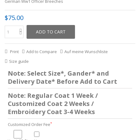
German Ww1 Officer Breeches
$75.00
ADD TO CART
Print
Add to Compare
Auf meine Wunschliste
Size guide
Note: Select Size*, Gander* and
Delivery Date* Before Add to Cart
Note: Regular Coat 1 Week /
Customized Coat 2 Weeks /
Embroidery Coat 3-4 Weeks
*
Customized Order Fee