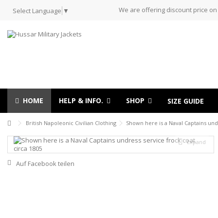
We are offering discount price on
Select Language
▼
HOME
HELP & INFO.
SHOP
SIZE GUIDE
British Napoleonic Civilian Clothing
Shown here is a Naval Captains undr
Expand
Auf Facebook teilen