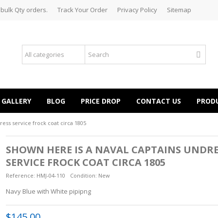
 bulk Qty orders.
Track Your Order
Privacy Policy
Sitemap
GALLERY
BLOG
PRICE DROP
CONTACT US
PROD
ess service frock coat circa 1805
SHOWN HERE IS A NAVAL CAPTAINS UNDRE
SERVICE FROCK COAT CIRCA 1805
Reference:
HMJ-04-110
Condition:
New
Navy Blue with White pipipng
$145.00