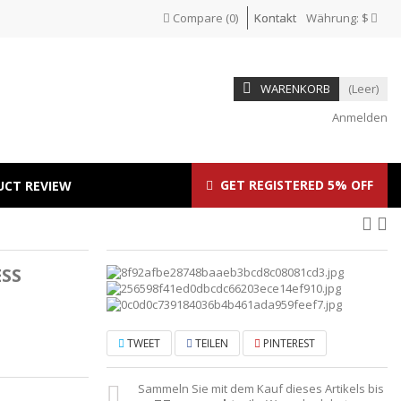
Compare
(
0
)
Kontakt
Währung:
$
WARENKORB
(Leer)
Anmelden
GET REGISTERED 5% OFF
UCT REVIEW
SS
TWEET
TEILEN
PINTEREST
Sammeln Sie mit dem Kauf dieses Artikels bis