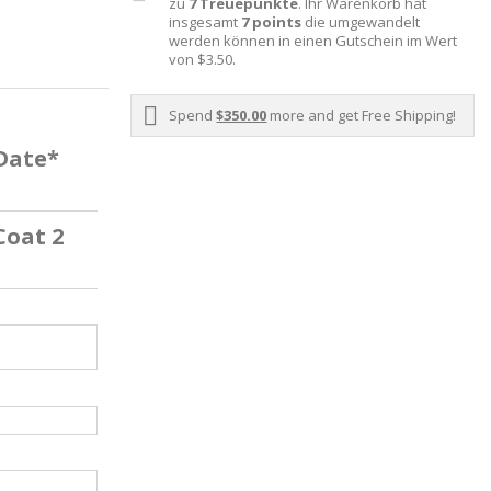
zu
7
Treuepunkte
. Ihr Warenkorb hat
insgesamt
7
points
die umgewandelt
werden können in einen Gutschein im Wert
von
$3.50
.
Spend
$350.00
more and get Free Shipping!
 Date*
Coat 2