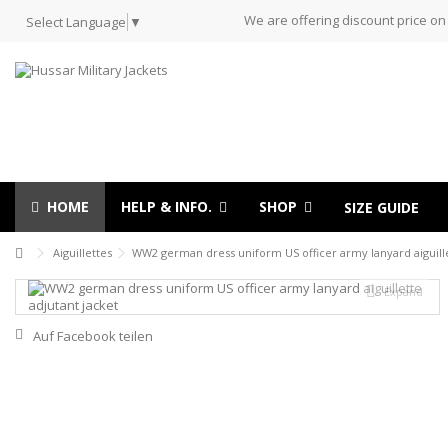
We are offering discount price on
Select Language
▼
HOME
HELP & INFO.
SHOP
SIZE GUIDE
Aiguillettes
WW2 german dress uniform US officer army lanyard aiguille
Expand
Auf Facebook teilen