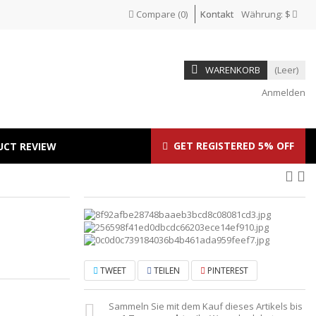
Compare
(
0
)
Kontakt
Währung:
$
WARENKORB
(Leer)
Anmelden
GET REGISTERED 5% OFF
UCT REVIEW
TWEET
TEILEN
PINTEREST
Sammeln Sie mit dem Kauf dieses Artikels bis