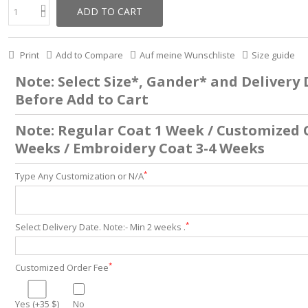
ADD TO CART
Print
Add to Compare
Auf meine Wunschliste
Size guide
Note: Select Size*, Gander* and Delivery
Before Add to Cart
Note: Regular Coat 1 Week / Customized 
Weeks / Embroidery Coat 3-4 Weeks
*
Type Any Customization or N/A
*
Select Delivery Date. Note:- Min 2 weeks .
*
Customized Order Fee
Yes (+35 $)
No