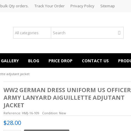
 bulk Qty orders.
Track Your Order
Privacy Policy
Sitemap
GALLERY
BLOG
PRICE DROP
CONTACT US
PROD
tte adjutant jacket
WW2 GERMAN DRESS UNIFORM US OFFICER
ARMY LANYARD AIGUILLETTE ADJUTANT
JACKET
Reference:
HMJ-16-109
Condition:
New
$28.00