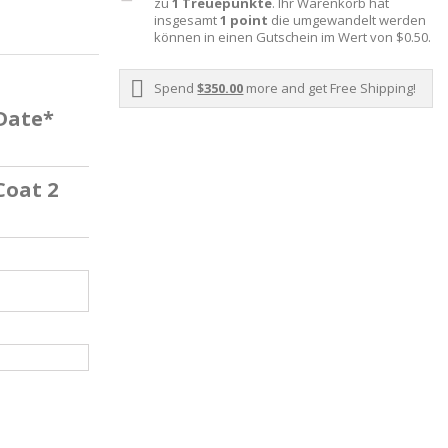
zu
1
Treuepunkte
. Ihr Warenkorb hat
insgesamt
1
point
die umgewandelt werden
können in einen Gutschein im Wert von
$0.50
.
Spend
$350.00
more and get Free Shipping!
 Date*
Coat 2