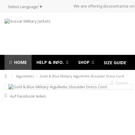
We are offering discount price on
Select Language
▼
HOME
HELP & INFO.
SHOP
SIZE GUIDE
Aiguillettes
Gold & Blue Military Aiguillette Shoulder Dress Cord
Expand
Auf Facebook teilen