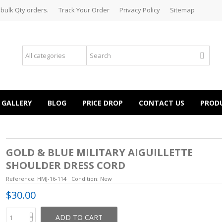
 bulk Qty orders.
Track Your Order
Privacy Policy
Sitemap
GALLERY
BLOG
PRICE DROP
CONTACT US
PROD
GOLD & BLUE MILITARY AIGUILLETTE
SHOULDER DRESS CORD
Reference:
HMJ-16-114
Condition:
New
$30.00
ADD TO CART