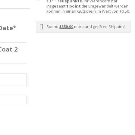
zu
1
Treuepunkte
. Ihr Warenkorb hat
insgesamt
1
point
die umgewandelt werden
können in einen Gutschein im Wert von
$0.50
.
 Date*
Spend
$350.00
more and get Free Shipping!
Coat 2