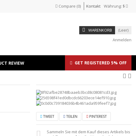
Compare
(
0
)
Kontakt
Währung:
$
WARENKORB
(Leer)
Anmelden
GET REGISTERED 5% OFF
UCT REVIEW
TWEET
TEILEN
PINTEREST
Sammeln Sie mit dem Kauf dieses Artikels bis