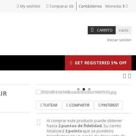
My wishlist
Comparar
(
0
)
Contáctenos
Moneda:
$
CARRITO
vacío
Iniciar sesión
GET REGISTERED 5% OFF
IR
TUITEAR
COMPARTIR
PINTEREST
Al comprar este producto puede obtener
hasta
2
puntos de fidelidad
. Su carrito
totalizará
2
points
que se puede(n)