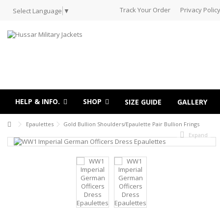
Track Your Order
Privacy Polic
Select Language
▼
HELP & INFO.
SHOP
SIZE GUIDE
GALLERY
Epaulettes
Gold Bullion Shoulders/Epaulette Pair Bullion Frings
Expand