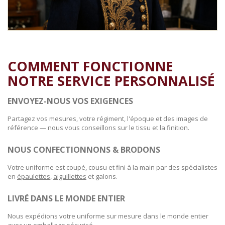
COMMENT FONCTIONNE
NOTRE SERVICE PERSONNALISÉ
ENVOYEZ-NOUS VOS EXIGENCES
Partagez vos mesures, votre régiment, l'époque et des images de
référence — nous vous conseillons sur le tissu et la finition.
NOUS CONFECTIONNONS & BRODONS
Votre uniforme est coupé, cousu et fini à la main par des spécialistes
en
épaulettes
,
aiguillettes
et galons.
LIVRÉ DANS LE MONDE ENTIER
Nous expédions votre uniforme sur mesure dans le monde entier