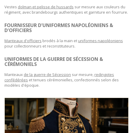
Vestes
dolman et pelisse de hussards
sur mesure aux couleurs du
régiment, avec brandebourgs authentiques et garniture en fourrure.
FOURNISSEUR D'UNIFORMES NAPOLÉONIENS &
D'OFFICIERS
Manteaux d'officiers
brodés à la main et
uniformes napoléoniens
pour collectionneurs et reconstituteurs.
UNIFORMES DE LA GUERRE DE SÉCESSION &
CÉRÉMONIELS
Manteaux
de la guerre de Sécession
sur mesure,
redingotes
confédérées
et tenues cérémonielles, confectionnés selon des
modèles d'époque.