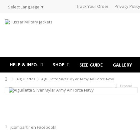
Track Your Order
Privacy Polic
Select Language
▼
HELP & INFO.
SHOP
SIZE GUIDE
GALLERY
Aiguillettes
Aiguillette Silver Mylar Army Air Force Navy
Expand
¡Compartir en Facebook!