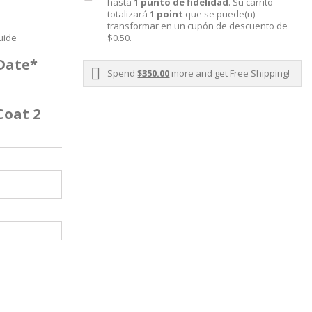
hasta
1
punto de fidelidad
. Su carrito
totalizará
1
point
que se puede(n)
transformar en un cupón de descuento de
uide
$0.50
.
 Date*
Spend
$350.00
more and get Free Shipping!
Coat 2