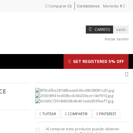
Comparar
(
0
)
Contáctenos
Moneda:
$
CARRITO
vacío
Iniciar sesión
GET REGISTERED 5% OFF
CE
TUITEAR
COMPARTIR
PINTEREST
Al comprar este producto puede obtener