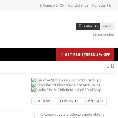
Comparar
(
0
)
Contáctenos
Moneda:
$
CARRITO
vacío
Iniciar sesión
GET REGISTERED 5% OFF
TUITEAR
COMPARTIR
PINTEREST
Al comprar este producto puede obtener