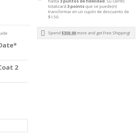
hasta
3
puntos de fidelidad
. Su carrito
totalizará
3
points
que se puede(n)
transformar en un cupón de descuento de
$1.50
.
Spend
$350.00
more and get Free Shipping!
uide
 Date*
Coat 2