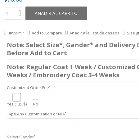
AÑADIR AL CARRITO
Imprimir
Add to Compare
Añadir a la lista de deseos
Size g
Note: Select Size*, Gander* and Delivery
Before Add to Cart
Note: Regular Coat 1 Week / Customized 
Weeks / Embroidery Coat 3-4 Weeks
*
Customized Order Fee
Yes (+35 $)
No
*
Type Any Customization or N/A
*
Select Gander