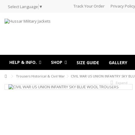
Track Your Order
Privacy Polic
Select Language
▼
HELP & INFO.
SHOP
SIZE GUIDE
GALLERY
Trousers Historical & Civil War
CIVIL WAR US UNION INFANTRY SKY B
Expand