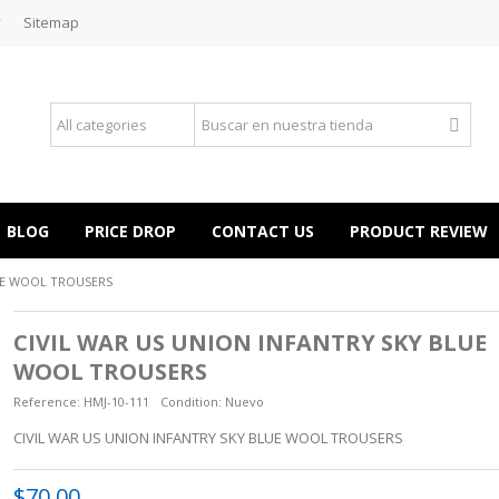
y
Sitemap
BLOG
PRICE DROP
CONTACT US
PRODUCT REVIEW
LUE WOOL TROUSERS
CIVIL WAR US UNION INFANTRY SKY BLUE
WOOL TROUSERS
Reference:
HMJ-10-111
Condition:
Nuevo
CIVIL WAR US UNION INFANTRY SKY BLUE WOOL TROUSERS
$70.00