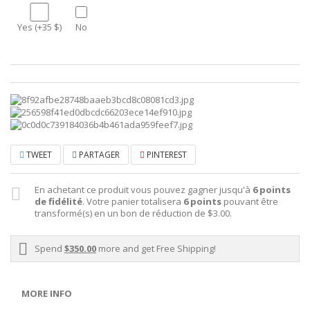
Yes (+35 $)
No
TWEET
PARTAGER
PINTEREST
En achetant ce produit vous pouvez gagner jusqu'à
6
points
de fidélité
. Votre panier totalisera
6
points
pouvant être
transformé(s) en un bon de réduction de
$3.00
.
Spend
$350.00
more and get Free Shipping!
MORE INFO