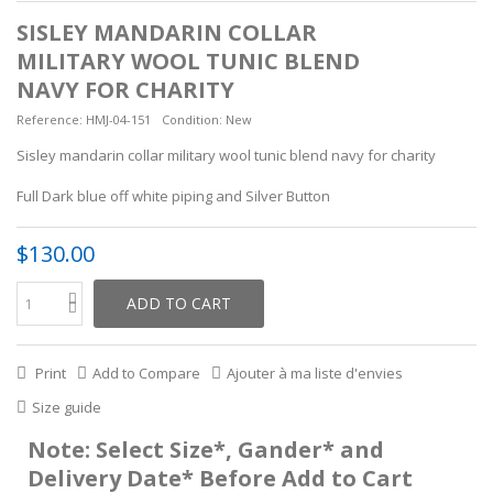
SISLEY MANDARIN COLLAR
MILITARY WOOL TUNIC BLEND
NAVY FOR CHARITY
Reference:
HMJ-04-151
Condition:
New
Sisley mandarin collar military wool tunic blend navy for charity
Full Dark blue off white piping and Silver Button
$130.00
ADD TO CART
Print
Add to Compare
Ajouter à ma liste d'envies
Size guide
Note: Select Size*, Gander* and
Delivery Date* Before Add to Cart