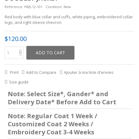
Reference:
HMJ-12-101
Condition:
New
Red body with blue collar and cuffs, white piping, embroidered collar
logo, and right sleeve chevron.
$120.00
ADD TO CART
Print
Add to Compare
Ajouter à ma liste d'envies
Size guide
Note: Select Size*, Gander* and
Delivery Date* Before Add to Cart
Note: Regular Coat 1 Week /
Customized Coat 2 Weeks /
Embroidery Coat 3-4 Weeks