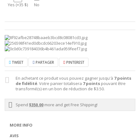
Yes (+35 $)
No
TWEET
PARTAGER
PINTEREST
En achetant ce produit vous pouvez gagner jusqu'à
7
points
de fidélité
. Votre panier totalisera
7
points
pouvant être
transformé(s) en un bon de réduction de
$3.50
.
Spend
$350.00
more and get Free Shipping!
MORE INFO
AVIS