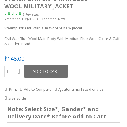
WOOL MILITARY JACKET
2 Review(s)
Reference:
HMJ-03-156
Condition:
New
Steampunk Civil War Blue Wool Military Jacket
Civil War Blue Wool Main Body With Medium Blue Wool Collar & Cuff
& Golden Braid
$148.00
ADD TO CART
Print
Add to Compare
Ajouter à ma liste d'envies
Size guide
Note: Select Size*, Gander* and
Delivery Date* Before Add to Cart