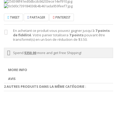
TWEET
PARTAGER
PINTEREST
En achetant ce produit vous pouvez gagner jusqu'à
7
points
de fidélité
. Votre panier totalisera
7
points
pouvant être
transformé(s) en un bon de réduction de
$3.50
.
Spend
$350.00
more and get Free Shipping!
MORE INFO
AVIS
2 AUTRES PRODUITS DANS LA MÊME CATÉGORIE :