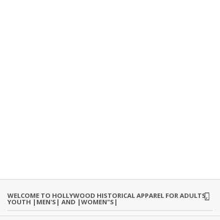
WELCOME TO HOLLYWOOD HISTORICAL APPAREL FOR ADULTS,
YOUTH |MEN'S| AND |WOMEN"S|