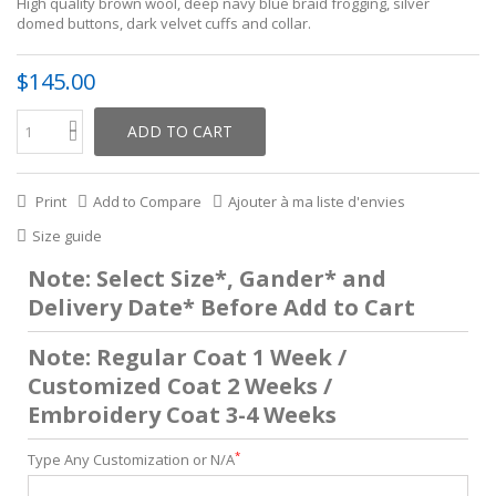
High quality brown wool, deep navy blue braid frogging, silver
domed buttons, dark velvet cuffs and collar.
$145.00
ADD TO CART
Print
Add to Compare
Ajouter à ma liste d'envies
Size guide
Note: Select Size*, Gander* and
Delivery Date* Before Add to Cart
Note: Regular Coat 1 Week /
Customized Coat 2 Weeks /
Embroidery Coat 3-4 Weeks
*
Type Any Customization or N/A