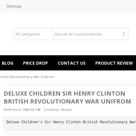
y
Sitemap
BLOG
PRICE DROP
CONTACT US
PRODUCT REVIEW
British Revolutionary War Unifrom
DELUXE CHILDREN SIR HENRY CLINTON
BRITISH REVOLUTIONARY WAR UNIFROM
Reference:
HMJ-04-148
Condition:
Nuevo
Deluxe Children's Sir Henry Clinton British Revolutionary Wa