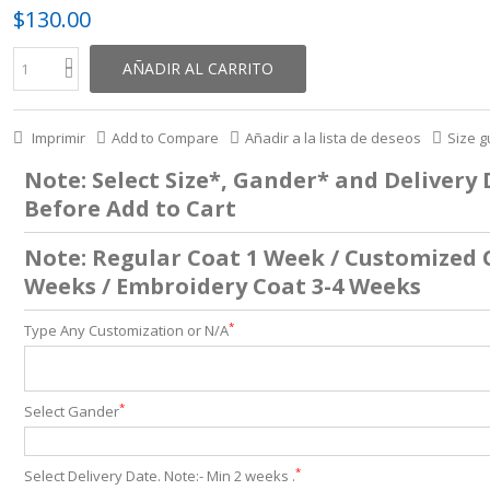
$130.00
AÑADIR AL CARRITO
Imprimir
Add to Compare
Añadir a la lista de deseos
Size g
Note: Select Size*, Gander* and Delivery
Before Add to Cart
Note: Regular Coat 1 Week / Customized 
Weeks / Embroidery Coat 3-4 Weeks
*
Type Any Customization or N/A
*
Select Gander
*
Select Delivery Date. Note:- Min 2 weeks .