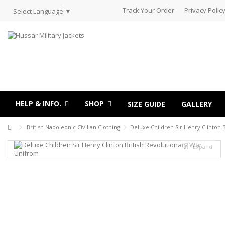
Track Your Order
Privacy Polic
Select Language
▼
HELP & INFO.
SHOP
SIZE GUIDE
GALLERY
British Napoleonic Civilian Clothing
Deluxe Children Sir Henry Clinton 
Expand