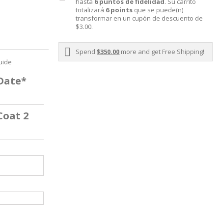
hasta
6
puntos de fidelidad
. Su carrito
totalizará
6
points
que se puede(n)
transformar en un cupón de descuento de
$3.00
.
Spend
$350.00
more and get Free Shipping!
uide
 Date*
Coat 2