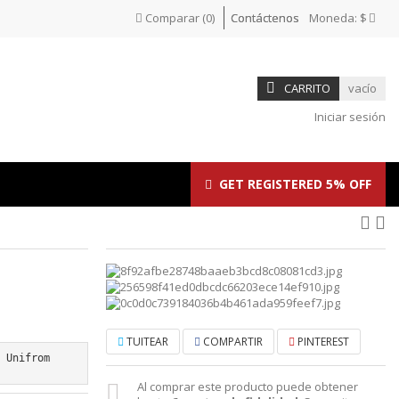
Comparar
(
0
)
Contáctenos
Moneda:
$
CARRITO
vacío
Iniciar sesión
GET REGISTERED 5% OFF
TUITEAR
COMPARTIR
PINTEREST
r Unifrom
Al comprar este producto puede obtener