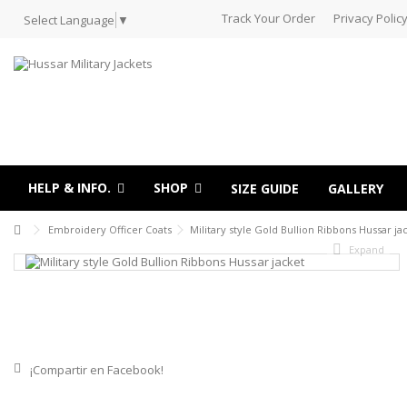
Track Your Order
Privacy Polic
Select Language
▼
HELP & INFO.
SHOP
SIZE GUIDE
GALLERY
Embroidery Officer Coats
Military style Gold Bullion Ribbons Hussar ja
Expand
¡Compartir en Facebook!