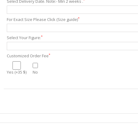
*
Select Delivery Date. Note:- Min 2 weeks .
*
For Exact Size Please Click (Size guide)
*
Select Your Figure:
*
Customized Order Fee
Yes (+35 $)
No