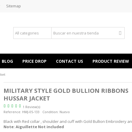
y
Sitemap
BLOG
PRICE DROP
CONTACT US
PRODUCT REVIEW
cket
MILITARY STYLE GOLD BULLION RIBBONS
HUSSAR JACKET
1 Review(s)
Reference:
HMJ-05-133
Condition:
Nuevo
Black with Red collar , shoulder and cuff with Gold Bullion Embroidery an
Note: Aiguillette Not included