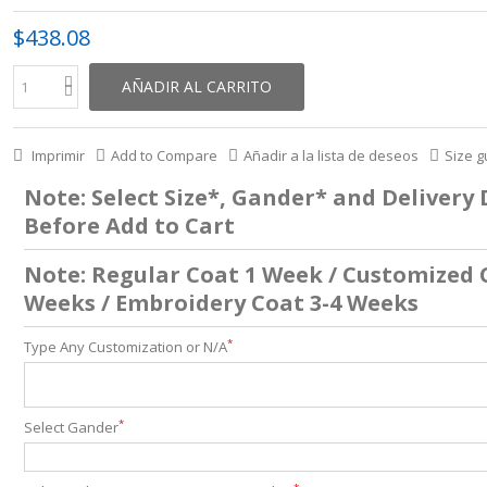
$438.08
AÑADIR AL CARRITO
Imprimir
Add to Compare
Añadir a la lista de deseos
Size g
Note: Select Size*, Gander* and Delivery
Before Add to Cart
Note: Regular Coat 1 Week / Customized 
Weeks / Embroidery Coat 3-4 Weeks
*
Type Any Customization or N/A
*
Select Gander