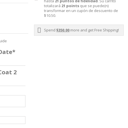
hasta
21
puntos de fidelidad
. Su carrito
totalizará
21
points
que se puede(n)
transformar en un cupón de descuento de
$10.50
.
Spend
$350.00
more and get Free Shipping!
uide
 Date*
Coat 2