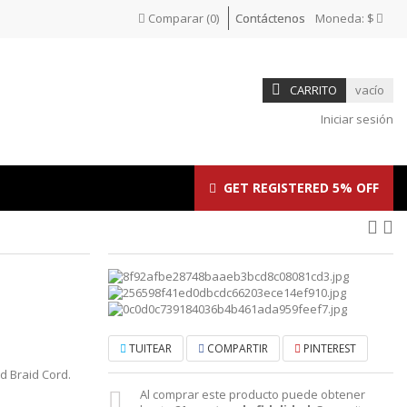
Comparar
(
0
)
Contáctenos
Moneda:
$
CARRITO
vacío
Iniciar sesión
GET REGISTERED 5% OFF
TUITEAR
COMPARTIR
PINTEREST
d Braid Cord.
Al comprar este producto puede obtener