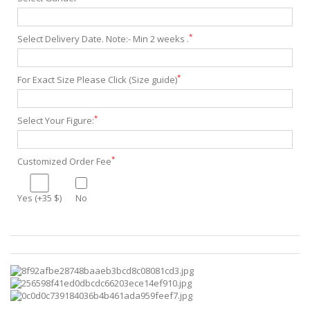
*
Select Delivery Date. Note:- Min 2 weeks .
*
For Exact Size Please Click (Size guide)
*
Select Your Figure:
*
Customized Order Fee
Yes (+35 $)
No