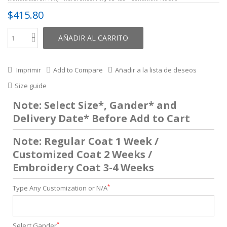
$415.80
AÑADIR AL CARRITO
Imprimir
Add to Compare
Añadir a la lista de deseos
Size guide
Note: Select Size*, Gander* and
Delivery Date* Before Add to Cart
Note: Regular Coat 1 Week /
Customized Coat 2 Weeks /
Embroidery Coat 3-4 Weeks
*
Type Any Customization or N/A
*
Select Gander