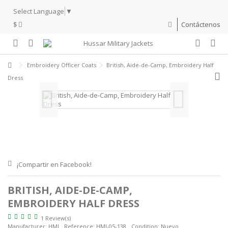
Select Language
▼
$
Contáctenos
Embroidery Officer Coats
British, Aide-de-Camp, Embroidery Half
Dress
¡Compartir en Facebook!
BRITISH, AIDE-DE-CAMP,
EMBROIDERY HALF DRESS
1 Review(s)
Manufacturer:
HMJ
Reference:
HMJ-05-138
Condition:
Nuevo