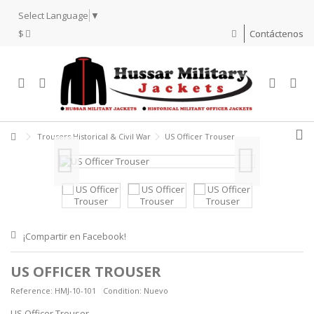
Select Language
▼
$
Contáctenos
Trousers Historical & Civil War
US Officer Trouser
¡Compartir en Facebook!
US OFFICER TROUSER
Reference:
HMJ-10-101
Condition:
Nuevo
US Officer Trouser