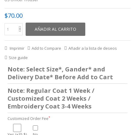
$70.00
AÑADIR AL CARRITO
Imprimir
Add to Compare
Añadir a la lista de deseos
Size guide
Note: Select Size*, Gander* and
Delivery Date* Before Add to Cart
Note: Regular Coat 1 Week /
Customized Coat 2 Weeks /
Embroidery Coat 3-4 Weeks
*
Customized Order Fee
Yes (+35 $)
No