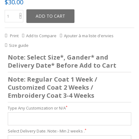
$30.00
ADD TO CART
Print
Add to Compare
Ajouter à ma liste d'envies
Size guide
Note: Select Size*, Gander* and
Delivery Date* Before Add to Cart
Note: Regular Coat 1 Week /
Customized Coat 2 Weeks /
Embroidery Coat 3-4 Weeks
*
Type Any Customization or N/A
*
Select Delivery Date. Note:- Min 2 weeks .