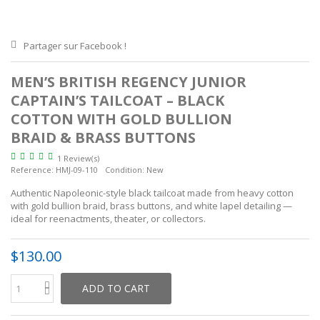
Partager sur Facebook !
MEN’S BRITISH REGENCY JUNIOR
CAPTAIN’S TAILCOAT – BLACK
COTTON WITH GOLD BULLION
BRAID & BRASS BUTTONS
1 Review(s)
Reference:
HMJ-09-110
Condition:
New
Authentic Napoleonic-style black tailcoat made from heavy cotton
with gold bullion braid, brass buttons, and white lapel detailing —
ideal for reenactments, theater, or collectors.
$130.00
ADD TO CART