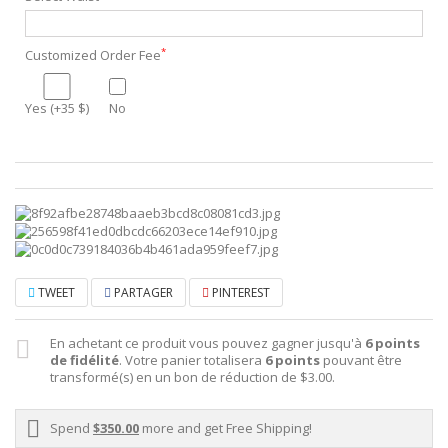
*
Customized Order Fee
Yes (+35 $)
No
TWEET
PARTAGER
PINTEREST
En achetant ce produit vous pouvez gagner jusqu'à
6
points
de fidélité
. Votre panier totalisera
6
points
pouvant être
transformé(s) en un bon de réduction de
$3.00
.
Spend
$350.00
more and get Free Shipping!