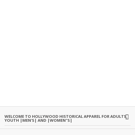
WELCOME TO HOLLYWOOD HISTORICAL APPAREL FOR ADULTS,
YOUTH |MEN'S| AND |WOMEN"S|