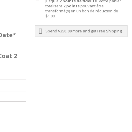
jusqu'à
2
points de fidélité
. Votre panier
totalisera
2
points
pouvant être
transformé(s) en un bon de réduction de
$1.00
.
e
Spend
$350.00
more and get Free Shipping!
 Date*
Coat 2