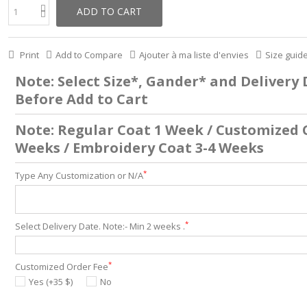
ADD TO CART
Print
Add to Compare
Ajouter à ma liste d'envies
Size guid
Note: Select Size*, Gander* and Delivery
Before Add to Cart
Note: Regular Coat 1 Week / Customized 
Weeks / Embroidery Coat 3-4 Weeks
*
Type Any Customization or N/A
*
Select Delivery Date. Note:- Min 2 weeks .
*
Customized Order Fee
Yes (+35 $)
No