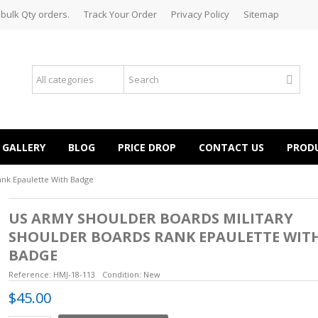
 bulk Qty orders.
Track Your Order
Privacy Policy
Sitemap
GALLERY
BLOG
PRICE DROP
CONTACT US
PROD
ank Epaulette With Badge
US ARMY SHOULDER BOARDS MILITARY
SHOULDER BOARDS RANK EPAULETTE WIT
BADGE
Reference:
HMJ-18-113
Condition:
New
$45.00