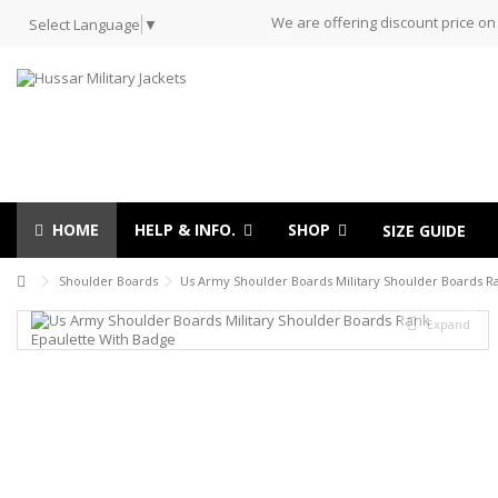
We are offering discount price on
Select Language
▼
HOME
HELP & INFO.
SHOP
SIZE GUIDE
Shoulder Boards
Us Army Shoulder Boards Military Shoulder Boards R
Expand