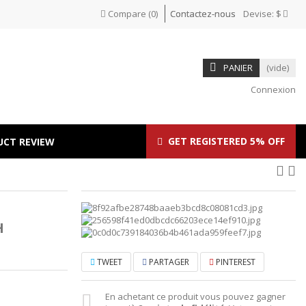
Compare
(
0
)
Contactez-nous
Devise:
$
PANIER
(vide)
Connexion
GET REGISTERED 5% OFF
UCT REVIEW
H
TWEET
PARTAGER
PINTEREST
En achetant ce produit vous pouvez gagner