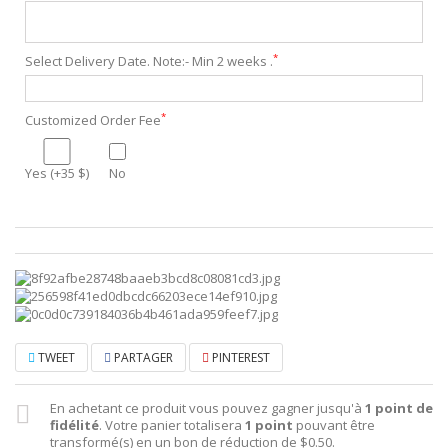
*
Select Delivery Date. Note:- Min 2 weeks .
*
Customized Order Fee
Yes (+35 $)
No
TWEET
PARTAGER
PINTEREST
En achetant ce produit vous pouvez gagner jusqu'à
1
point de
fidélité
. Votre panier totalisera
1
point
pouvant être
transformé(s) en un bon de réduction de
$0.50
.