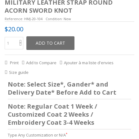
MILITARY LEATHER STRAP ROUND
ACORN SWORD KNOT
Reference:
HMJ-20-104
Condition:
New
$20.00
ADD TO CART
Print
Add to Compare
Ajouter à ma liste d'envies
Size guide
Note: Select Size*, Gander* and
Delivery Date* Before Add to Cart
Note: Regular Coat 1 Week /
Customized Coat 2 Weeks /
Embroidery Coat 3-4 Weeks
*
Type Any Customization or N/A