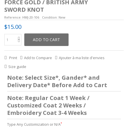
FORCE GOLD / BRITISH ARMY
SWORD KNOT
Reference:
HMJ-20-106
Condition:
New
$15.00
ADD TO CART
Print
Add to Compare
Ajouter à ma liste d'envies
Size guide
Note: Select Size*, Gander* and
Delivery Date* Before Add to Cart
Note: Regular Coat 1 Week /
Customized Coat 2 Weeks /
Embroidery Coat 3-4 Weeks
*
Type Any Customization or N/A