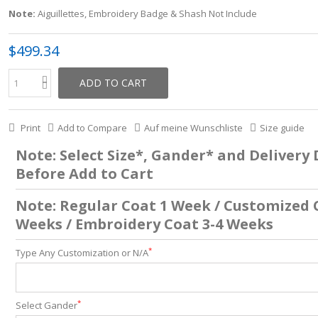
Note:
Aiguillettes, Embroidery Badge & Shash
Not Include
$499.34
ADD TO CART
Print
Add to Compare
Auf meine Wunschliste
Size guide
Note: Select Size*, Gander* and Delivery
Before Add to Cart
Note: Regular Coat 1 Week / Customized 
Weeks / Embroidery Coat 3-4 Weeks
*
Type Any Customization or N/A
*
Select Gander