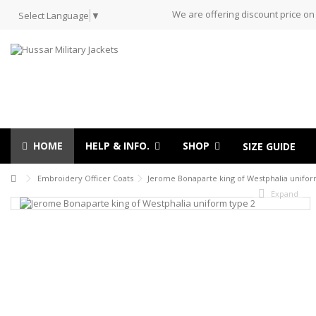
We are offering discount price on
Select Language
▼
HOME
HELP & INFO.
SHOP
SIZE GUIDE
Embroidery Officer Coats
Jerome Bonaparte king of Westphalia unifor
Expand