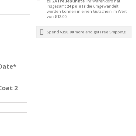
zu
24
Treuepunkte
. Ihr Warenkorb hat
insgesamt
24
points
die umgewandelt
werden können in einen Gutschein im Wert
von
$12.00
.
Spend
$350.00
more and get Free Shipping!
 Date*
Coat 2