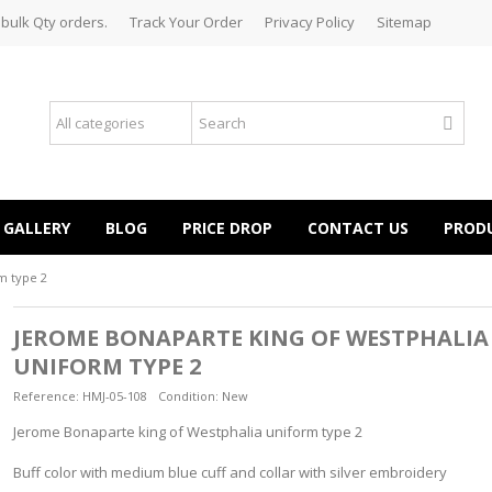
 bulk Qty orders.
Track Your Order
Privacy Policy
Sitemap
GALLERY
BLOG
PRICE DROP
CONTACT US
PROD
m type 2
JEROME BONAPARTE KING OF WESTPHALIA
UNIFORM TYPE 2
Reference:
HMJ-05-108
Condition:
New
Jerome Bonaparte king of Westphalia uniform type 2
Buff color with medium blue cuff and collar with silver embroidery