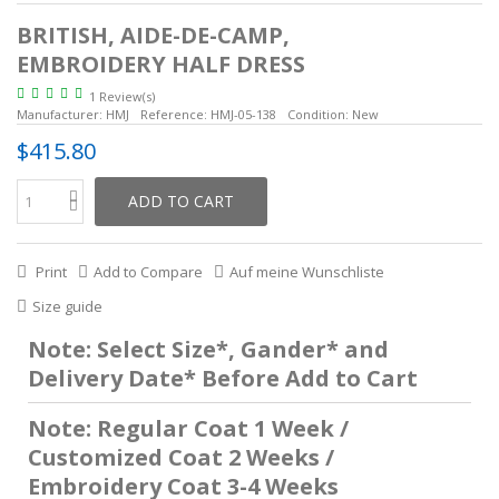
BRITISH, AIDE-DE-CAMP,
EMBROIDERY HALF DRESS
1 Review(s)
Manufacturer:
HMJ
Reference:
HMJ-05-138
Condition:
New
$415.80
ADD TO CART
Print
Add to Compare
Auf meine Wunschliste
Size guide
Note: Select Size*, Gander* and
Delivery Date* Before Add to Cart
Note: Regular Coat 1 Week /
Customized Coat 2 Weeks /
Embroidery Coat 3-4 Weeks