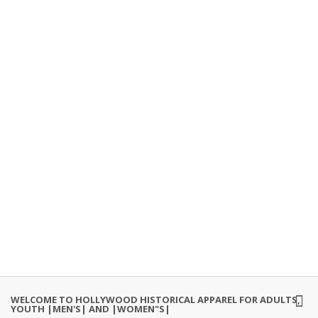
WELCOME TO HOLLYWOOD HISTORICAL APPAREL FOR ADULTS,
YOUTH |MEN'S| AND |WOMEN"S|