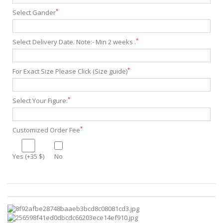
*
Select Gander
*
Select Delivery Date. Note:- Min 2 weeks .
*
For Exact Size Please Click (Size guide)
*
Select Your Figure:
*
Customized Order Fee
Yes (+35 $)
No