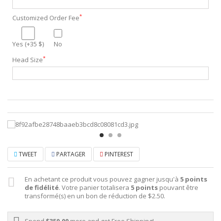
*
Customized Order Fee
Yes (+35 $)
No
*
Head Size
TWEET
PARTAGER
PINTEREST
En achetant ce produit vous pouvez gagner jusqu'à
5
points
de fidélité
. Votre panier totalisera
5
points
pouvant être
transformé(s) en un bon de réduction de
$2.50
.
Spend
$350.00
more and get Free Shipping!