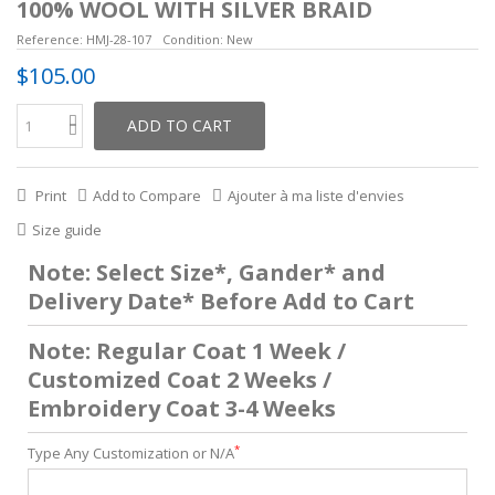
100% WOOL WITH SILVER BRAID
Reference:
HMJ-28-107
Condition:
New
$105.00
ADD TO CART
Print
Add to Compare
Ajouter à ma liste d'envies
Size guide
Note: Select Size*, Gander* and
Delivery Date* Before Add to Cart
Note: Regular Coat 1 Week /
Customized Coat 2 Weeks /
Embroidery Coat 3-4 Weeks
*
Type Any Customization or N/A