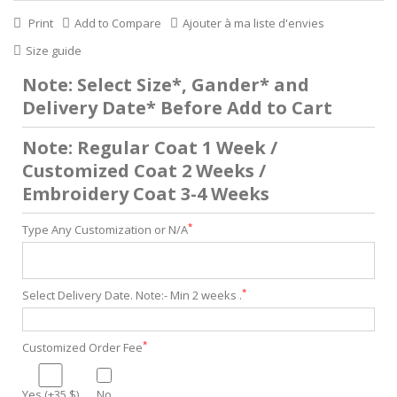
Print
Add to Compare
Ajouter à ma liste d'envies
Size guide
Note: Select Size*, Gander* and
Delivery Date* Before Add to Cart
Note: Regular Coat 1 Week /
Customized Coat 2 Weeks /
Embroidery Coat 3-4 Weeks
*
Type Any Customization or N/A
*
Select Delivery Date. Note:- Min 2 weeks .
*
Customized Order Fee
Yes (+35 $)
No