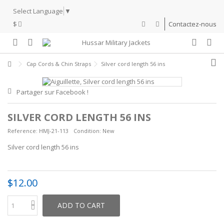
Select Language
▼
$
Contactez-nous
Cap Cords & Chin Straps
Silver cord length 56 ins
Partager sur Facebook !
SILVER CORD LENGTH 56 INS
Reference:
HMJ-21-113
Condition:
New
Silver cord length 56 ins
$12.00
ADD TO CART