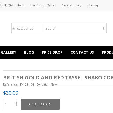
 bulk Qty orders.
Track Your Order
Privacy Policy
Sitemap
GALLERY
BLOG
PRICE DROP
CONTACT US
PROD
BRITISH GOLD AND RED TASSEL SHAKO CO
Reference:
HMJ-21-104
Condition:
New
$30.00
ADD TO CART