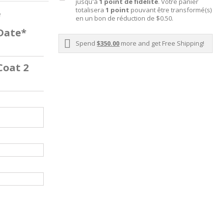
jusqu'à
1
point de fidélité
. Votre panier
totalisera
1
point
pouvant être transformé(s)
e
en un bon de réduction de
$0.50
.
 Date*
Spend
$350.00
more and get Free Shipping!
Coat 2