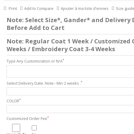
Print
Add to Compare
Ajouter à ma liste d'envies
Size guid
Note: Select Size*, Gander* and Delivery
Before Add to Cart
Note: Regular Coat 1 Week / Customized 
Weeks / Embroidery Coat 3-4 Weeks
*
Type Any Customization or N/A
*
Select Delivery Date. Note:- Min 2 weeks .
*
COLOR
*
Customized Order Fee