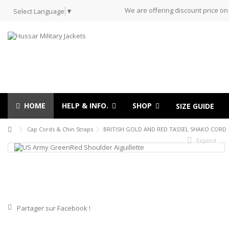
We are offering discount price on
Select Language
▼
HOME
HELP & INFO.
SHOP
SIZE GUIDE
Cap Cords & Chin Straps
BRITISH GOLD AND RED TASSEL SHAKO CORD
Expand
Partager sur Facebook !