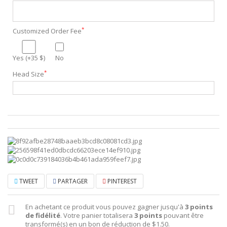
*
Customized Order Fee
Yes (+35 $)
No
*
Head Size
TWEET
PARTAGER
PINTEREST
En achetant ce produit vous pouvez gagner jusqu'à
3
points
de fidélité
. Votre panier totalisera
3
points
pouvant être
transformé(s) en un bon de réduction de
$1.50
.