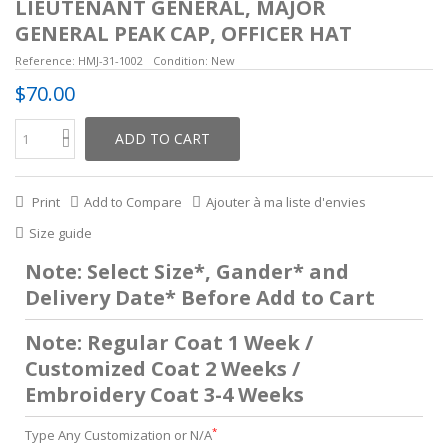
LIEUTENANT GENERAL, MAJOR
GENERAL PEAK CAP, OFFICER HAT
Reference:
HMJ-31-1002
Condition:
New
$70.00
ADD TO CART
Print
Add to Compare
Ajouter à ma liste d'envies
Size guide
Note: Select Size*, Gander* and
Delivery Date* Before Add to Cart
Note: Regular Coat 1 Week /
Customized Coat 2 Weeks /
Embroidery Coat 3-4 Weeks
*
Type Any Customization or N/A