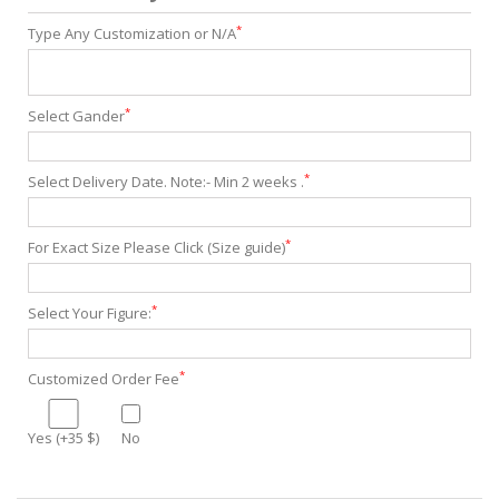
*
Type Any Customization or N/A
*
Select Gander
*
Select Delivery Date. Note:- Min 2 weeks .
*
For Exact Size Please Click (Size guide)
*
Select Your Figure:
*
Customized Order Fee
Yes (+35 $)
No