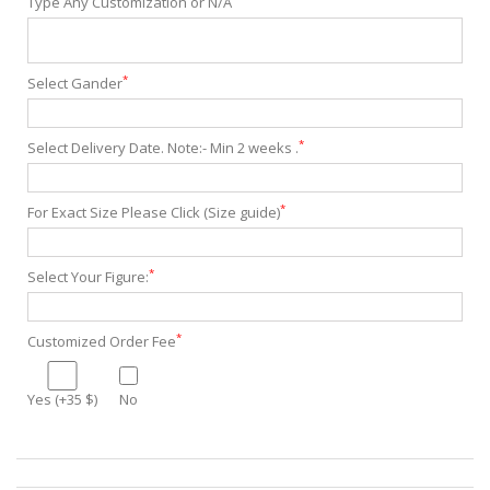
Type Any Customization or N/A
*
Select Gander
*
Select Delivery Date. Note:- Min 2 weeks .
*
For Exact Size Please Click (Size guide)
*
Select Your Figure:
*
Customized Order Fee
Yes (+35 $)
No