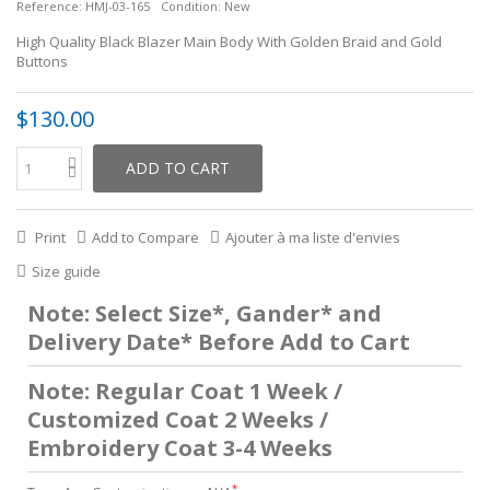
Reference:
HMJ-03-165
Condition:
New
High Quality Black Blazer Main Body With Golden Braid and Gold
Buttons
$130.00
ADD TO CART
Print
Add to Compare
Ajouter à ma liste d'envies
Size guide
Note: Select Size*, Gander* and
Delivery Date* Before Add to Cart
Note: Regular Coat 1 Week /
Customized Coat 2 Weeks /
Embroidery Coat 3-4 Weeks
*