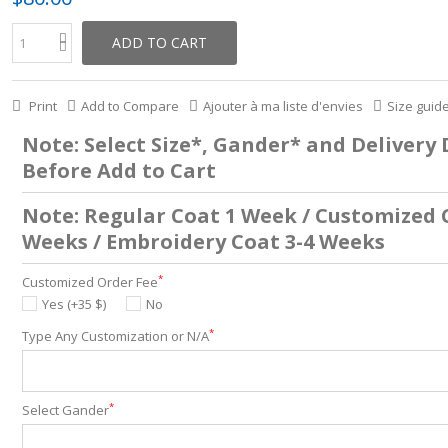
ADD TO CART
Print
Add to Compare
Ajouter à ma liste d'envies
Size guid
Note: Select Size*, Gander* and Delivery
Before Add to Cart
Note: Regular Coat 1 Week / Customized 
Weeks / Embroidery Coat 3-4 Weeks
*
Customized Order Fee
Yes (+35 $)
No
*
Type Any Customization or N/A
*
Select Gander