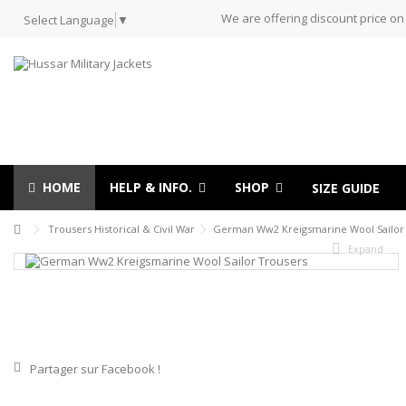
We are offering discount price on
Select Language
▼
HOME
HELP & INFO.
SHOP
SIZE GUIDE
Trousers Historical & Civil War
German Ww2 Kreigsmarine Wool Sailor
Expand
Partager sur Facebook !