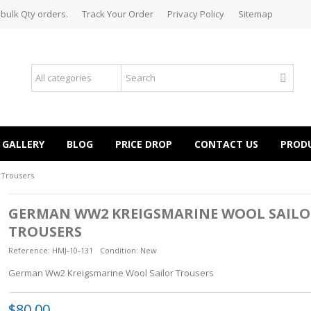
 bulk Qty orders.
Track Your Order
Privacy Policy
Sitemap
GALLERY
BLOG
PRICE DROP
CONTACT US
PROD
 Trousers
GERMAN WW2 KREIGSMARINE WOOL SAILO
TROUSERS
Reference:
HMJ-10-131
Condition:
New
German Ww2 Kreigsmarine Wool Sailor Trousers
$80.00