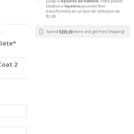
jusqu'à
4
points de fidélité
. Votre panier
totalisera
4
points
pouvant être
transformé(s) en un bon de réduction de
$2.00
.
Spend
$350.00
more and get Free Shipping!
e
 Date*
Coat 2