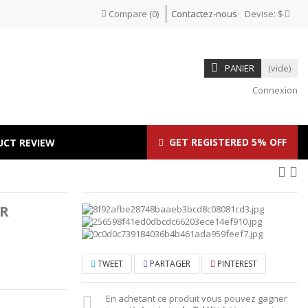
Compare
(
0
)
Contactez-nous
Devise:
$
PANIER
(vide)
Connexion
GET REGISTERED 5% OFF
UCT REVIEW
R
TWEET
PARTAGER
PINTEREST
En achetant ce produit vous pouvez gagner