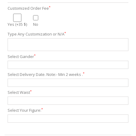
*
Customized Order Fee
Yes (+35 $)
No
*
Type Any Customization or N/A
*
Select Gander
*
Select Delivery Date. Note:- Min 2 weeks .
*
Select Waist
*
Select Your Figure: