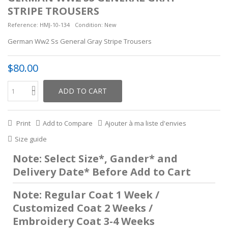
STRIPE TROUSERS
Reference:
HMJ-10-134
Condition:
New
German Ww2 Ss General Gray Stripe Trousers
$80.00
ADD TO CART
Print
Add to Compare
Ajouter à ma liste d'envies
Size guide
Note: Select Size*, Gander* and
Delivery Date* Before Add to Cart
Note: Regular Coat 1 Week /
Customized Coat 2 Weeks /
Embroidery Coat 3-4 Weeks