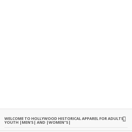
WELCOME TO HOLLYWOOD HISTORICAL APPAREL FOR ADULTS,
YOUTH |MEN'S| AND |WOMEN"S|