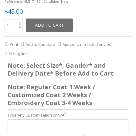
Reference:
HMJ17-130
Condition:
New
$45.00
ADD TO CART
Print
Add to Compare
Ajouter à ma liste d'envies
Size guide
Note: Select Size*, Gander* and
Delivery Date* Before Add to Cart
Note: Regular Coat 1 Week /
Customized Coat 2 Weeks /
Embroidery Coat 3-4 Weeks
*
Type Any Customization or N/A