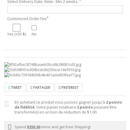
*
Select Delivery Date. Note:- Min 2 weeks .
*
Customized Order Fee
Yes (+35 $)
No
TWEET
PARTAGER
PINTEREST
En achetant ce produit vous pouvez gagner jusqu'à
2
points
de fidélité
. Votre panier totalisera
2
points
pouvant être
transformé(s) en un bon de réduction de
$1.00
.
Spend
$350.00
more and get Free Shipping!