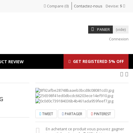
Compare
(
0
)
Contactez-nous
Devise:
$
PANIER
(vide)
Connexion
GET REGISTERED 5% OFF
UCT REVIEW
G
TWEET
PARTAGER
PINTEREST
En achetant ce produit vous pouvez gagner