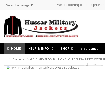
We are offering discount price on
Select Language
▼
HOME
HELP & INFO.
SHOP
SIZE GUIDE
Epaulettes
GOLD AND BLACK BULLION SHOULDER EPAULETTES WITH 
Expand