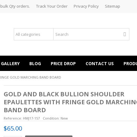
 bulk Qty orders.
Track Your Order
Privacy Policy
Sitemap
GALLERY
BLOG
PRICE DROP
CONTACT US
PROD
FRINGE GOLD MARCHING BAND BOARD
GOLD AND BLACK BULLION SHOULDER
EPAULETTES WITH FRINGE GOLD MARCHIN
BAND BOARD
Reference:
HMJ17-157
Condition:
New
$65.00