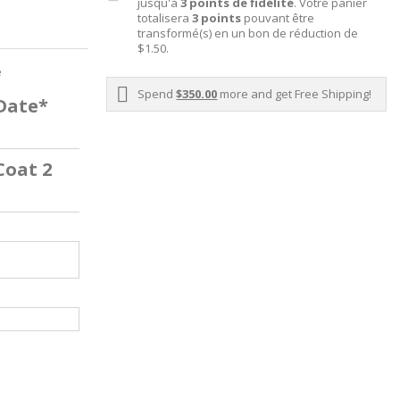
jusqu'à
3
points de fidélité
. Votre panier
totalisera
3
points
pouvant être
transformé(s) en un bon de réduction de
$1.50
.
e
Spend
$350.00
more and get Free Shipping!
 Date*
Coat 2