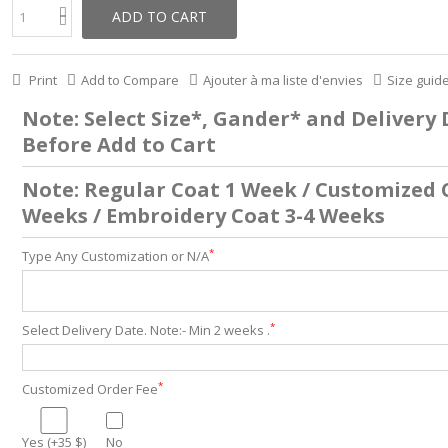
ADD TO CART
Print
Add to Compare
Ajouter à ma liste d'envies
Size guid
Note: Select Size*, Gander* and Delivery
Before Add to Cart
Note: Regular Coat 1 Week / Customized 
Weeks / Embroidery Coat 3-4 Weeks
*
Type Any Customization or N/A
*
Select Delivery Date. Note:- Min 2 weeks .
*
Customized Order Fee
Yes (+35 $)
No