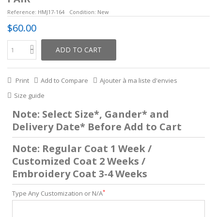
Reference:
HMJ17-164
Condition:
New
$60.00
ADD TO CART
Print
Add to Compare
Ajouter à ma liste d'envies
Size guide
Note: Select Size*, Gander* and
Delivery Date* Before Add to Cart
Note: Regular Coat 1 Week /
Customized Coat 2 Weeks /
Embroidery Coat 3-4 Weeks
*
Type Any Customization or N/A